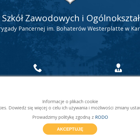
 Szkół Zawodowych i Ogólnokszta
Brygady Pancernej im. Bohaterów Westerplatte w Ka
tel.:
58-681-07-35
Dyrektor Joanna Stenc
fax:
58-681-07-35
58 681-04-36
Kierownik gospodarcz
Informacje o plikach cookie
58 681-28-30
es. Dowiedz się więcej o celu ich używania i możliwości zmiany ust
Prowadzimy politykę zgodną z
RODO