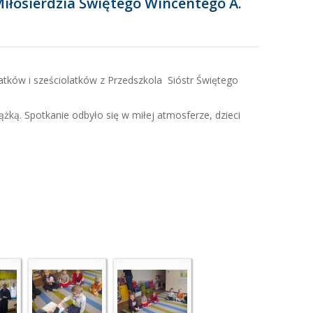
iłosierdzia Świętego Wincentego A.
latków i sześciolatków z Przedszkola Sióstr Świętego
ążką. Spotkanie odbyło się w miłej atmosferze, dzieci