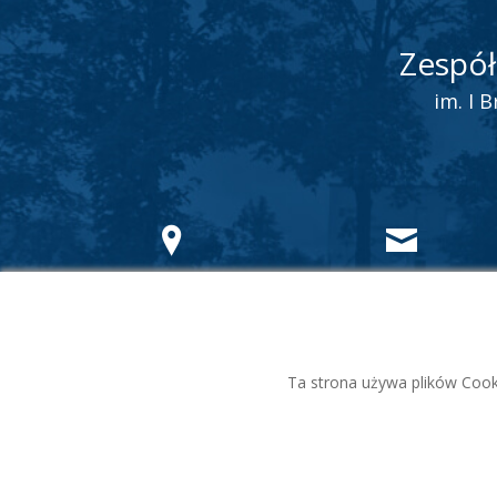
Zespół
im. I 
ul. Wzgórze Wolności 3
sekretariat@zsziok.edu.pl
83-300
Kartuzy
Ta strona używa plików Cooki