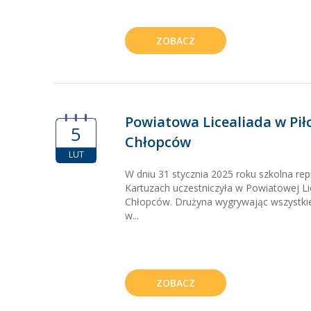
ZOBACZ
Powiatowa Licealiada w Pił
5
Chłopców
LUT
W dniu 31 stycznia 2025 roku szkolna re
Kartuzach uczestniczyła w Powiatowej Lic
Chłopców. Drużyna wygrywając wszystki
w...
ZOBACZ