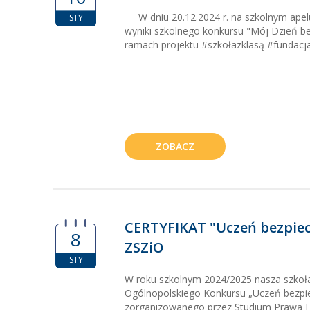
W dniu 20.12.2024 r. na szkolnym apelu
STY
wyniki szkolnego konkursu "Mój Dzień b
ramach projektu #szkołazklasą #fundacja
ZOBACZ
CERTYFIKAT "Uczeń bezpiecz
8
ZSZiO
STY
W roku szkolnym 2024/2025 nasza szkoła
Ogólnopolskiego Konkursu „Uczeń bezpie
zorganizowanego przez Studium Prawa E