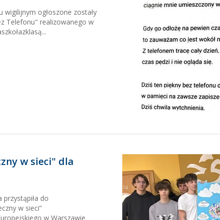
 wigilijnym ogłoszone zostały
ez Telefonu" realizowanego w
szkołazklasą...
ny w sieci" dla
 przystąpiła do
czny w sieci”
uropejskiego w Warszawie.