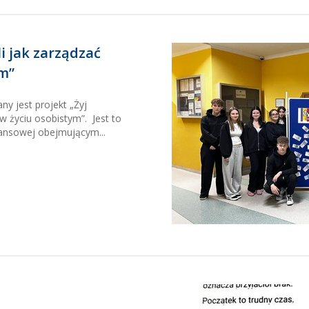
li jak zarządzać
ym”
ny jest projekt „Żyj
 w życiu osobistym”. Jest to
nansowej obejmującym...