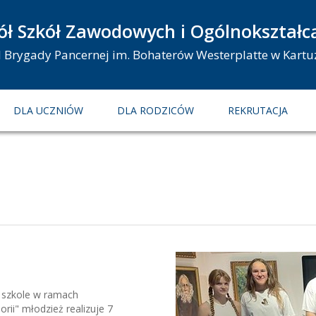
ół Szkół Zawodowych i Ogólnokształc
 I Brygady Pancernej im. Bohaterów Westerplatte w Kartu
DLA UCZNIÓW
DLA RODZICÓW
REKRUTACJA
 szkole w ramach
rii" młodzież realizuje 7