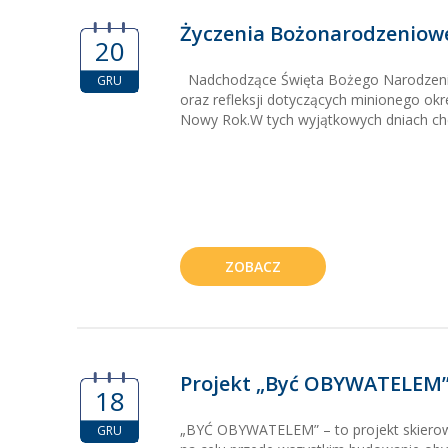
Życzenia Bożonarodzeniow
20
Nadchodzące Święta Bożego Narodzenia
GRU
oraz refleksji dotyczących minionego ok
Nowy Rok.W tych wyjątkowych dniach ch
ZOBACZ
Projekt „Być OBYWATELEM
18
„BYĆ OBYWATELEM” – to projekt skierow
GRU