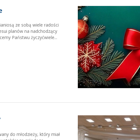
e
niosą ze sobą wiele radości
resui planów na nadchodzący
cemy Państwu życzyćwiele...
”
any do młodzieży, który miał