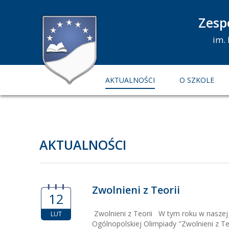
Zesp
im.
AKTUALNOŚCI
O SZKOLE
AKTUALNOŚCI
Zwolnieni z Teorii
12
Zwolnieni z Teorii W tym roku w naszej
LUT
Ogólnopolskiej Olimpiady "Zwolnieni z Teo