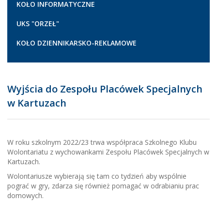
KOŁO INFORMATYCZNE
UKS "ORZEŁ"
KOŁO DZIENNIKARSKO-REKLAMOWE
Wyjścia do Zespołu Placówek Specjalnych
w Kartuzach
W roku szkolnym 2022/23 trwa współpraca Szkolnego Klubu
Wolontariatu z wychowankami Zespołu Placówek Specjalnych w
Kartuzach.
Wolontariusze wybierają się tam co tydzień aby wspólnie
pograć w gry, zdarza się również pomagać w odrabianiu prac
domowych.