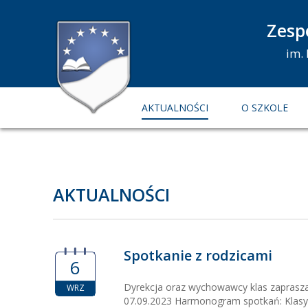
Zesp
im.
AKTUALNOŚCI
O SZKOLE
AKTUALNOŚCI
Spotkanie z rodzicami
6
Dyrekcja oraz wychowawcy klas zaprasza
WRZ
07.09.2023 Harmonogram spotkań: Klasy I , I