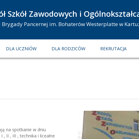
ół Szkół Zawodowych i Ogólnokształc
 I Brygady Pancernej im. Bohaterów Westerplatte w Kartu
DLA UCZNIÓW
DLA RODZICÓW
REKRUTACJA
ją na spotkanie w dniu
I , III , technika i licealne