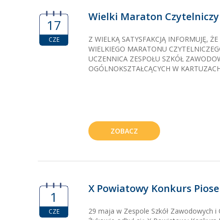
Wielki Maraton Czytelniczy
17
Z WIELKĄ SATYSFAKCJĄ INFORMUJĘ, ŻE
CZE
WIELKIEGO MARATONU CZYTELNICZEGO
UCZENNICA ZESPOŁU SZKÓŁ ZAWODOW
OGÓLNOKSZTAŁCĄCYCH W KARTUZACH 
ZOBACZ
X Powiatowy Konkurs Piose
1
29 maja w Zespole Szkół Zawodowych i 
CZE