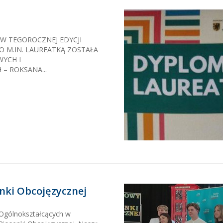
 W TEGOROCZNEJ EDYCJI
 M.IN. LAUREATKĄ ZOSTAŁA
YCH I
– ROKSANA...
nki Obcojęzycznej
Ogólnokształcących w