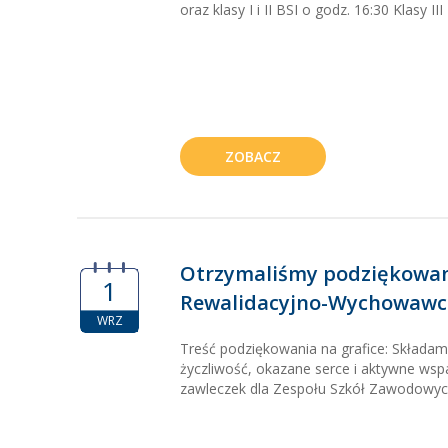
oraz klasy I i II BSI o godz. 16:30 Klasy III B
ZOBACZ
Otrzymaliśmy podziękowan
1
Rewalidacyjno-Wychowawcz
WRZ
Treść podziękowania na grafice: Składa
życzliwość, okazane serce i aktywne wspar
zawleczek dla Zespołu Szkół Zawodowych