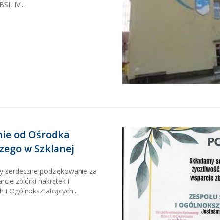
SI, IV...
ie od Ośrodka
ego w Szklanej
my serdeczne podziękowanie za
cie zbiórki nakrętek i
 i Ogólnokształcących...