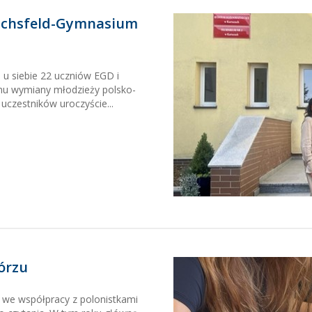
Eichsfeld-Gymnasium
u siebie 22 uczniów EGD i
mu wymiany młodzieży polsko-
uczestników uroczyście...
órzu
j, we współpracy z polonistkami