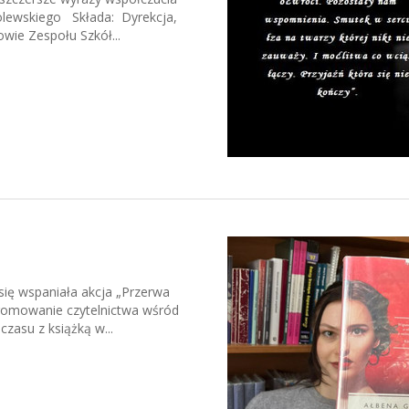
olewskiego Składa: Dyrekcja,
wie Zespołu Szkół...
się wspaniała akcja „Przerwa
promowanie czytelnictwa wśród
zasu z książką w...