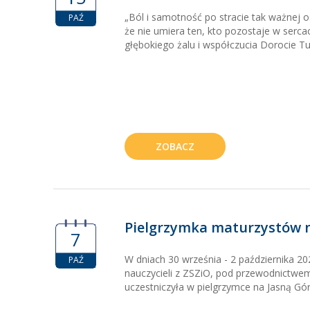
„Ból i samotność po stracie tak ważnej 
PAŹ
że nie umiera ten, kto pozostaje w serca
głębokiego żalu i współczucia Dorocie Tur
ZOBACZ
Pielgrzymka maturzystów n
7
W dniach 30 września - 2 października 20
PAŹ
nauczycieli z ZSZiO, pod przewodnictwe
uczestniczyła w pielgrzymce na Jasną Górę