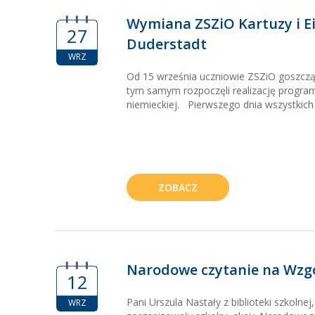
Wymiana ZSZiO Kartuzy i 
27
Duderstadt
WRZ
Od 15 września uczniowie ZSZiO goszczą 
tym samym rozpoczęli realizację progra
niemieckiej. Pierwszego dnia wszystkich 
ZOBACZ
Narodowe czytanie na Wzg
12
Pani Urszula Nastały z biblioteki szkolne
WRZ