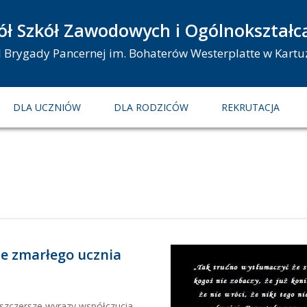
ół Szkół Zawodowych i Ogólnokształc
 I Brygady Pancernej im. Bohaterów Westerplatte w Kartu
DLA UCZNIÓW
DLA RODZICÓW
REKRUTACJA
ie zmarłego ucznia
ajszczersze wyrazy współczucia