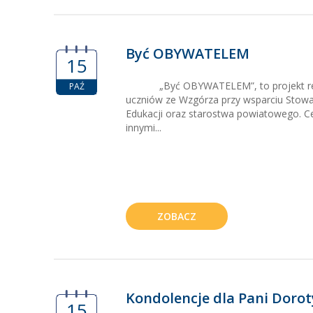
Być OBYWATELEM
15
„Być OBYWATELEM”, to projekt real
PAŹ
uczniów ze Wzgórza przy wsparciu Stowa
Edukacji oraz starostwa powiatowego. Ce
innymi...
ZOBACZ
Kondolencje dla Pani Dorot
15