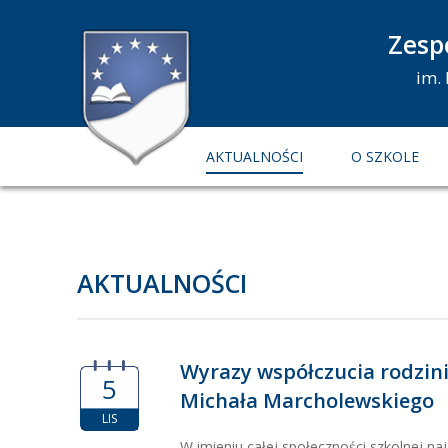
Zesp
im.
AKTUALNOŚCI
O SZKOLE
AKTUALNOŚCI
Wyrazy współczucia rodzin
5
Michała Marcholewskiego
LIS
W imieniu całej społeczności szkolnej n