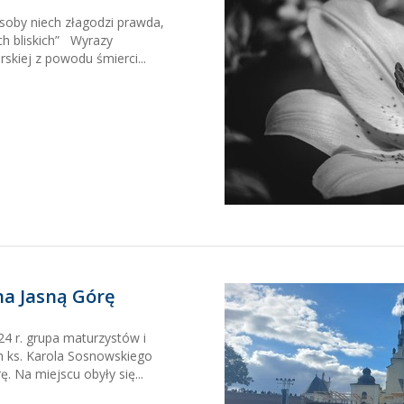
osoby niech złagodzi prawda,
ch bliskich” Wyrazy
skiej z powodu śmierci...
a Jasną Górę
24 r. grupa maturzystów i
m ks. Karola Sosnowskiego
. Na miejscu obyły się...