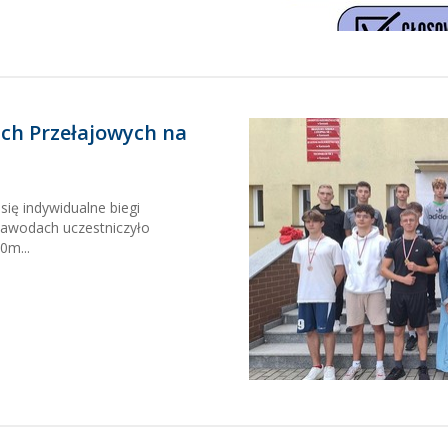
ach Przełajowych na
się indywidualne biegi
zawodach uczestniczyło
0m...