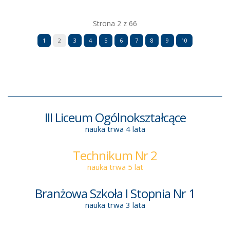
Strona 2 z 66
1
2
3
4
5
6
7
8
9
10
III Liceum Ogólnokształcące
nauka trwa 4 lata
Technikum Nr 2
nauka trwa 5 lat
Branżowa Szkoła I Stopnia Nr 1
nauka trwa 3 lata