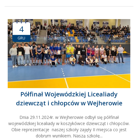
4
GRU
Półfinał Wojewódzkiej Licealiady
dziewcząt i chłopców w Wejherowie
Dnia 29.11.2024r. w Wejherowie odbył się półfinał
wojewódzkiej licealiady w koszykówce dziewcząt i chłopców.
Obie reprezentacje naszej szkoły zajęły II miejsca co jest
dobrym wynikiem. Naszą szkołę...