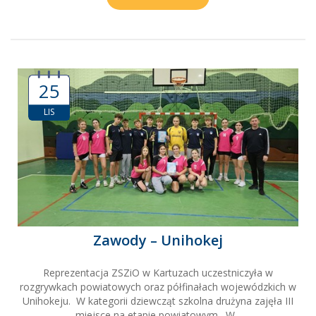
25
LIS
Zawody – Unihokej
Reprezentacja ZSZiO w Kartuzach uczestniczyła w
rozgrywkach powiatowych oraz półfinałach wojewódzkich w
Unihokeju. W kategorii dziewcząt szkolna drużyna zajęła III
miejsce na etapie powiatowym. W...