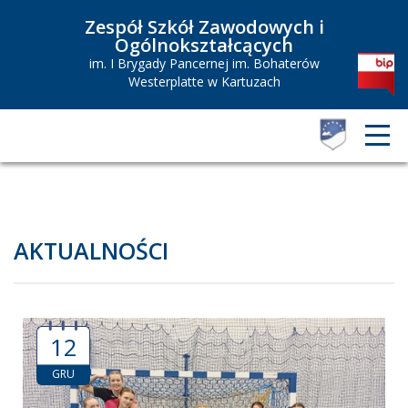
Zespół Szkół Zawodowych i
Ogólnokształcących
im. I Brygady Pancernej im. Bohaterów
Westerplatte w Kartuzach
AKTUALNOŚCI
12
GRU